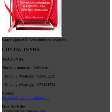
Gracias por el Reconocimiento otorgado.
CONTACTENOS
NACIONAL
Nuestros números telefónicos:
Movil y Whatsapp : 929863239
Movil y Whatsapp : 923434534
Correo:
reservas@perugoldenbus.com
Lima - San Isidro
Edificio Schreiber Business Center