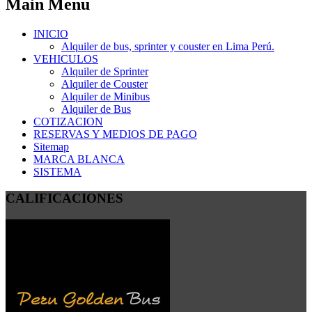
Main Menu
INICIO
Alquiler de bus, sprinter y couster en Lima Perú.
VEHICULOS
Alquiler de Sprinter
Alquiler de Couster
Alquiler de Minibus
Alquiler de Bus
COTIZACION
RESERVAS Y MEDIOS DE PAGO
Sitemap
MARCA BLANCA
SISTEMA
CALIFICACIONES