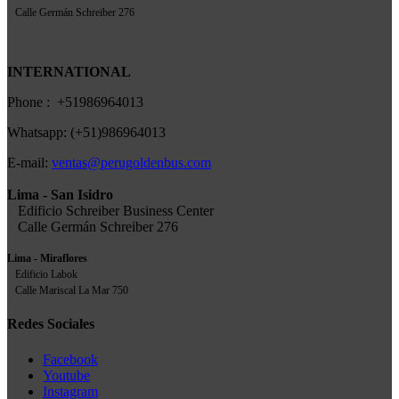
Calle Germán Schreiber 276
INTERNATIONAL
Phone : +51986964013
Whatsapp: (+51)986964013
E-mail:
ventas@perugoldenbus.com
Lima - San Isidro
Edificio Schreiber Business Center
Calle Germán Schreiber 276
Lima - Miraflores
Edificio Labok
Calle Mariscal La Mar 750
Redes Sociales
Facebook
Youtube
Instagram