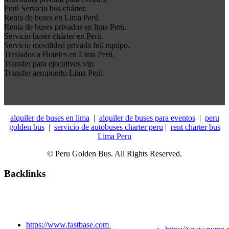
Perú Servicio bus chárter.
Renta de buses en Lima Perú.
Renta de buses privados en lima Perú.
Servicio buses chárter en Perú.
Servicio movilidad privada full equipo.
Traslados a Hoteles en Lima Perú.
Transfer para ejecutivos vip.
Transfer aeropuerto Lima Perú.
alquiler de buses en lima
|
alquiler de buses para eventos
|
peru
golden bus
|
servicio de autobuses charter peru
|
rent charter bus
Lima Peru
© Peru Golden Bus. All Rights Reserved.
Backlinks
https://www.fastbase.com