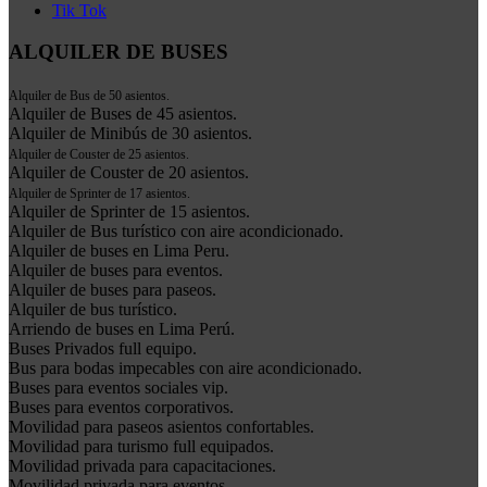
Tik Tok
ALQUILER DE BUSES
Alquiler de Bus de 50 asientos.
Alquiler de Buses de 45 asientos.
Alquiler de Minibús de 30 asientos.
Alquiler de Couster de 25 asientos.
Alquiler de Couster de 20 asientos.
Alquiler de Sprinter de 17 asientos.
Alquiler de Sprinter de 15 asientos.
Alquiler de Bus turístico con aire acondicionado.
Alquiler de buses en Lima Peru.
Alquiler de buses para eventos.
Alquiler de buses para paseos.
Alquiler de bus turístico.
Arriendo de buses en Lima Perú.
Buses Privados full equipo.
Bus para bodas impecables con aire acondicionado.
Buses para eventos sociales vip.
Buses para eventos corporativos.
Movilidad para paseos asientos confortables.
Movilidad para turismo full equipados.
Movilidad privada para capacitaciones.
Movilidad privada para eventos.