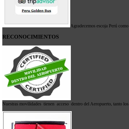
Agradecemos escoja Perú como de
RECONOCIMIENTOS
Nuestras movilidades tienen acceso dentro del Aeropuerto, tanto los 