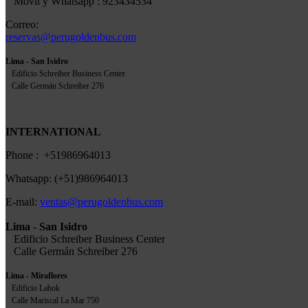
Movil y Whatsapp : 923434534
Correo:
reservas@perugoldenbus.com
Lima - San Isidro
Edificio Schreiber Business Center
Calle Germán Schreiber 276
INTERNATIONAL
Phone : +51986964013
Whatsapp: (+51)986964013
E-mail:
ventas@perugoldenbus.com
Lima - San Isidro
Edificio Schreiber Business Center
Calle Germán Schreiber 276
Lima - Miraflores
Edificio Labok
Calle Mariscal La Mar 750