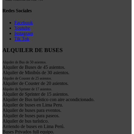
Redes Sociales
Facebook
Youtube
Instagram
Tik Tok
ALQUILER DE BUSES
Alquiler de Bus de 50 asientos.
Alquiler de Buses de 45 asientos.
Alquiler de Minibús de 30 asientos.
Alquiler de Couster de 25 asientos.
Alquiler de Couster de 20 asientos.
Alquiler de Sprinter de 17 asientos.
Alquiler de Sprinter de 15 asientos.
Alquiler de Bus turístico con aire acondicionado.
Alquiler de buses en Lima Peru.
Alquiler de buses para eventos.
Alquiler de buses para paseos.
Alquiler de bus turístico.
Arriendo de buses en Lima Perú.
Buses Privados full equipo.