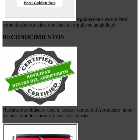
Agradecemos escoja Perú
como destino turístico, nos llena de orgullo su amabilidad.
RECONOCIMIENTOS
Nuestras movilidades tienen acceso dentro del Aeropuerto, tanto
los bus como los sprinter y nuestras Couster.