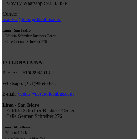
Movil y Whatsapp : 923434534
Correo:
reservas@perugoldenbus.com
Lima - San Isidro
Edificio Schreiber Business Center
Calle Germán Schreiber 276
INTERNATIONAL
Phone : +51986964013
Whatsapp: (+51)986964013
E-mail:
ventas@perugoldenbus.com
Lima - San Isidro
Edificio Schreiber Business Center
Calle Germán Schreiber 276
Lima - Miraflores
Edificio Labok
Calle Mariscal La Mar 750