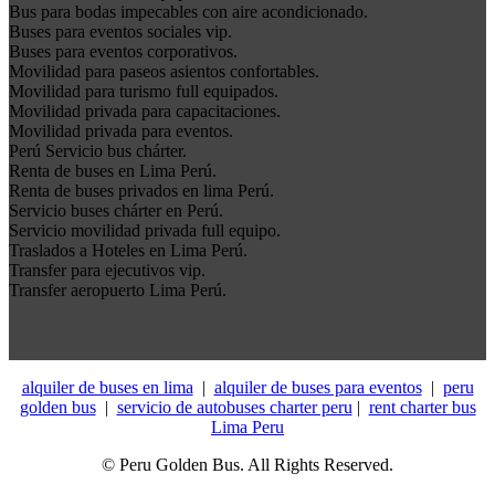
Bus para bodas impecables con aire acondicionado.
Buses para eventos sociales vip.
Buses para eventos corporativos.
Movilidad para paseos asientos confortables.
Movilidad para turismo full equipados.
Movilidad privada para capacitaciones.
Movilidad privada para eventos.
Perú Servicio bus chárter.
Renta de buses en Lima Perú.
Renta de buses privados en lima Perú.
Servicio buses chárter en Perú.
Servicio movilidad privada full equipo.
Traslados a Hoteles en Lima Perú.
Transfer para ejecutivos vip.
Transfer aeropuerto Lima Perú.
alquiler de buses en lima
|
alquiler de buses para eventos
|
peru
golden bus
|
servicio de autobuses charter peru
|
rent charter bus
Lima Peru
© Peru Golden Bus. All Rights Reserved.