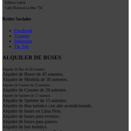
Edificio Labok
Calle Mariscal La Mar 750
Redes Sociales
Facebook
Youtube
Instagram
Tik Tok
ALQUILER DE BUSES
Alquiler de Bus de 50 asientos.
Alquiler de Buses de 45 asientos.
Alquiler de Minibús de 30 asientos.
Alquiler de Couster de 25 asientos.
Alquiler de Couster de 20 asientos.
Alquiler de Sprinter de 17 asientos.
Alquiler de Sprinter de 15 asientos.
Alquiler de Bus turístico con aire acondicionado.
Alquiler de buses en Lima Peru.
Alquiler de buses para eventos.
Alquiler de buses para paseos.
Alquiler de bus turístico.