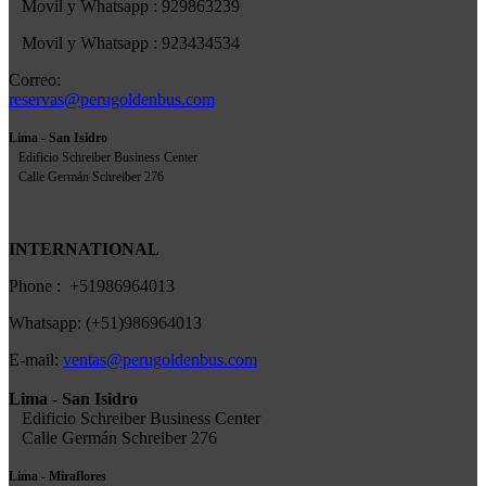
Movil y Whatsapp : 929863239
Movil y Whatsapp : 923434534
Correo:
reservas@perugoldenbus.com
Lima - San Isidro
Edificio Schreiber Business Center
Calle Germán Schreiber 276
INTERNATIONAL
Phone : +51986964013
Whatsapp: (+51)986964013
E-mail:
ventas@perugoldenbus.com
Lima - San Isidro
Edificio Schreiber Business Center
Calle Germán Schreiber 276
Lima - Miraflores