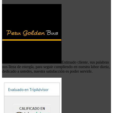
Estimado cliente, sus palabras
nos llena de energía, para seguir cumpliendo en nuestra labor diaria,
dedicado a ustedes, nuestra satisfacción es poder servirle.