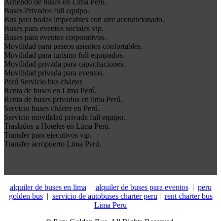
Arriendo de buses en Lima Perú.
Buses Privados full equipo.
Bus para bodas impecables con aire acondicionado.
Buses para eventos sociales vip.
Buses para eventos corporativos.
Movilidad para paseos asientos confortables.
Movilidad para turismo full equipados.
Movilidad privada para capacitaciones.
Movilidad privada para eventos.
Perú Servicio bus chárter.
Renta de buses en Lima Perú.
Renta de buses privados en lima Perú.
Servicio buses chárter en Perú.
Servicio movilidad privada full equipo.
Traslados a Hoteles en Lima Perú.
Transfer para ejecutivos vip.
Transfer aeropuerto Lima Perú.
alquiler de buses en lima
|
alquiler de buses para eventos
|
peru
golden bus
|
servicio de autobuses charter peru
|
rent charter bus
Lima Peru