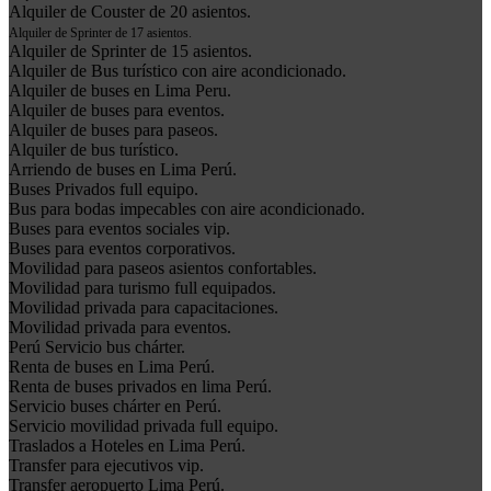
Alquiler de Couster de 20 asientos.
Alquiler de Sprinter de 17 asientos.
Alquiler de Sprinter de 15 asientos.
Alquiler de Bus turístico con aire acondicionado.
Alquiler de buses en Lima Peru.
Alquiler de buses para eventos.
Alquiler de buses para paseos.
Alquiler de bus turístico.
Arriendo de buses en Lima Perú.
Buses Privados full equipo.
Bus para bodas impecables con aire acondicionado.
Buses para eventos sociales vip.
Buses para eventos corporativos.
Movilidad para paseos asientos confortables.
Movilidad para turismo full equipados.
Movilidad privada para capacitaciones.
Movilidad privada para eventos.
Perú Servicio bus chárter.
Renta de buses en Lima Perú.
Renta de buses privados en lima Perú.
Servicio buses chárter en Perú.
Servicio movilidad privada full equipo.
Traslados a Hoteles en Lima Perú.
Transfer para ejecutivos vip.
Transfer aeropuerto Lima Perú.