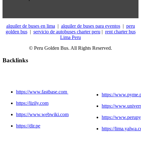
alquiler de buses en lima
|
alquiler de buses para eventos
|
peru
golden bus
|
servicio de autobuses charter peru
|
rent charter bus
Lima Peru
© Peru Golden Bus. All Rights Reserved.
Backlinks
https://www.fastbase.com
https://www.pyme.
https://lizily.com
https://www.unive
https://www.webwiki.com
https://www.perup
https://dir.pe
https://lima.yalwa.