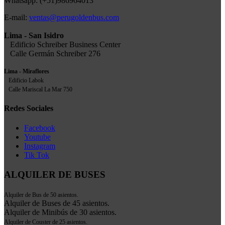
Whatsapp: (+51)986964013
E-mail:
ventas@perugoldenbus.com
Lima - San Isidro
Edificio Schreiber Business Center
Calle Germán Schreiber 276
Lima - Miraflores
Edificio Labok
Calle Mariscal La Mar 750
Redes Sociales
Facebook
Youtube
Instagram
Tik Tok
ALQUILER DE BUSES
Alquiler de Bus de 50 asientos.
Alquiler de Buses de 45 asientos.
Alquiler de Minibús de 30 asientos.
Alquiler de Couster de 25 asientos.