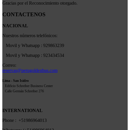
Gracias por el Reconocimiento otorgado.
CONTACTENOS
NACIONAL
Nuestros números telefónicos:
Movil y Whatsapp : 929863239
Movil y Whatsapp : 923434534
Correo:
reservas@perugoldenbus.com
Lima - San Isidro
Edificio Schreiber Business Center
Calle Germán Schreiber 276
INTERNATIONAL
Phone : +51986964013